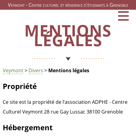
Veymont - Centre culturel et résidence d'étudiants à Grenoble
MENTIONS
LÉGALES
Veymont
>
Divers
>
Mentions légales
Propriété
Ce site est la propriété de l’association ADPHE - Centre
Culturel Veymont 28 rue Gay Lussac 38100 Grenoble
Hébergement