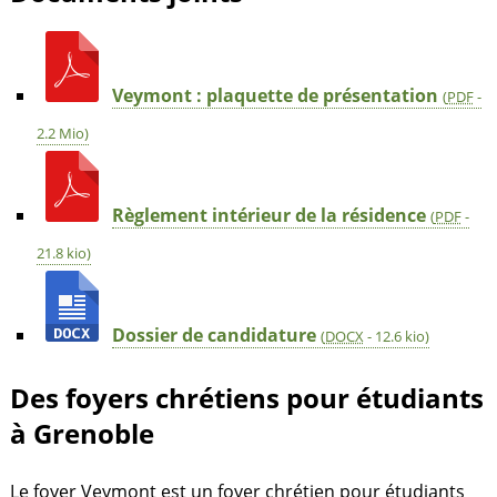
Veymont : plaquette de présentation
(
PDF
-
2.2 Mio
)
Règlement intérieur de la résidence
(
PDF
-
21.8 kio
)
Dossier de candidature
(
DOCX
-
12.6 kio
)
Des foyers chrétiens pour étudiants
à Grenoble
Le foyer Veymont est un foyer chrétien pour étudiants