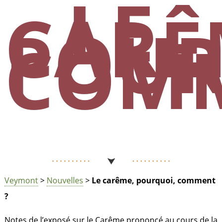
LE
CARÊ
POUR
COMM
Veymont
>
Nouvelles
>
Le carême, pourquoi, comment
?
Notes de l’exposé sur le Carême prononcé au cours de la