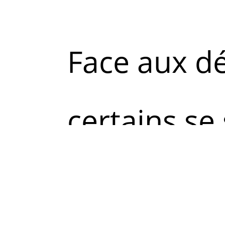
Face aux dé
certains se 
eu une idée