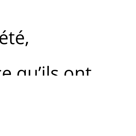
été,
e qu’ils ont
rce qu’ils