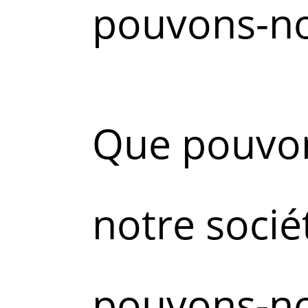
pouvons-nou
Que pouvon
notre socié
pouvons-nou