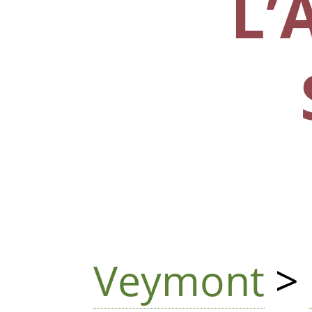
L’
Veymont
>