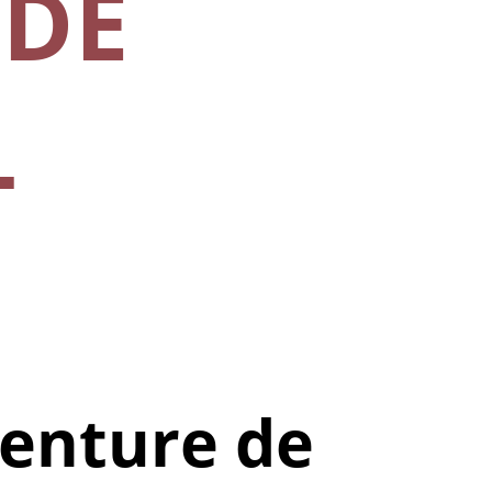
 DE
L
venture de