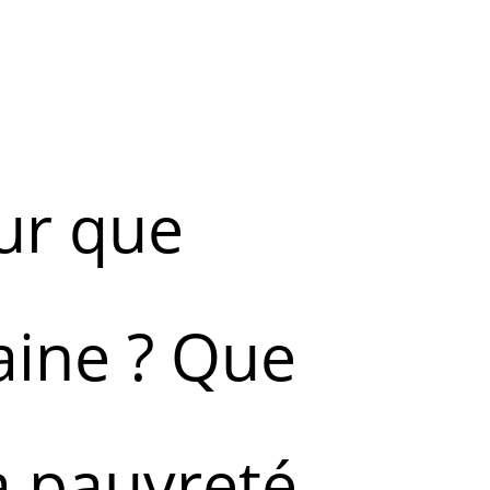
ur que
aine ? Que
a pauvreté,