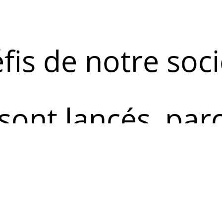
fis de notre soci
sont lancés, parc
, une envie, et pa