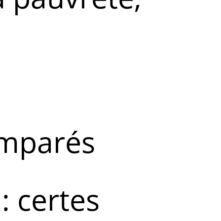
emparés
: certes