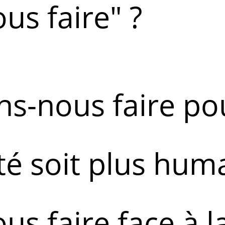
s faire" ?
s-nous faire po
té soit plus hum
s faire face à l