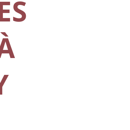
ES
À
Y