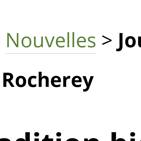
>
Nouvelles
>
Jo
à Rocherey