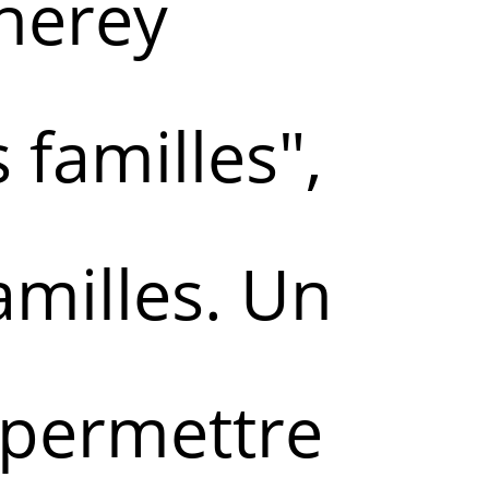
herey
 familles",
amilles. Un
permettre