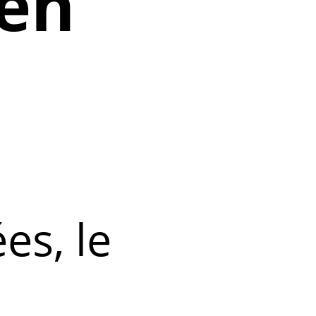
ien
es, le