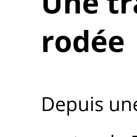
Une tr
rodée
Depuis une